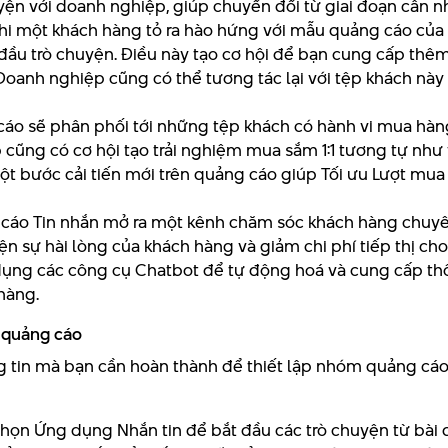
yện với doanh nghiệp, giúp chuyển đổi từ giai đoạn cân 
khi một khách hàng tỏ ra hào hứng với mẫu quảng cáo của 
đầu trò chuyện. Điều này tạo cơ hội để bạn cung cấp thêm
Doanh nghiệp cũng có thể tương tác lại với tệp khách nà
cáo sẽ phân phối tới những tệp khách có hành vi mua hàn
 cũng có cơ hội tạo trải nghiệm mua sắm 1:1 tương tự như 
ột bước cải tiến mới trên quảng cáo giúp Tối ưu Lượt mu
cáo Tin nhắn mở ra một kênh chăm sóc khách hàng chuyê
ện sự hài lòng của khách hàng và giảm chi phí tiếp thị c
ụng các công cụ Chatbot để tự động hoá và cung cấp thông
hàng.
 quảng cáo
 tin mà bạn cần hoàn thành để thiết lập nhóm quảng cáo
chọn Ứng dụng Nhắn tin để bắt đầu các trò chuyện từ bài 