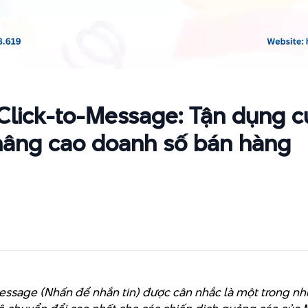
lick-to-Message: Tận dụng c
nâng cao doanh số bán hàng
essage (Nhấn để nhắn tin) được cân nhắc là một trong n