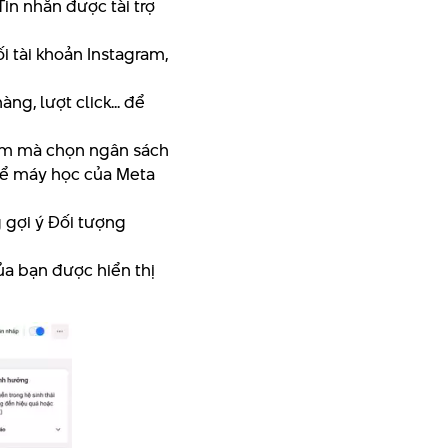
in nhắn được tài trợ
 tài khoản Instagram,
ng, lượt click... để
ẩm mà chọn ngân sách
 để máy học của Meta
g gợi ý Đối tượng
ủa bạn được hiển thị