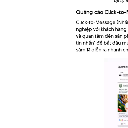
lại tỷ
Quảng cáo Click-to-
Click-to-Message (Nhấn
nghiệp với khách hàng 
và quan tâm đến sản ph
tin nhắn" để bắt đầu m
sắm 1:1 diễn ra nhanh c