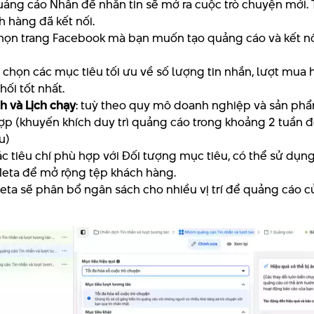
uảng cáo Nhấn để nhắn tin sẽ mở ra cuộc trò chuyện mới. T
ch hàng đã kết nối.
chọn trang Facebook mà bạn muốn tạo quảng cáo và kết nối
: chọn các mục tiêu tối ưu về số lượng tin nhắn, lượt mua hà
ối tốt nhất.
h và Lịch chạy
: tuỳ theo quy mô doanh nghiệp và sản ph
hợp (khuyến khích duy trì quảng cáo trong khoảng 2 tuần
u)
ác tiêu chí phù hợp với Đối tượng mục tiêu, có thể sử dụn
eta để mở rộng tệp khách hàng.
Meta sẽ phân bổ ngân sách cho nhiều vị trí để quảng cáo c