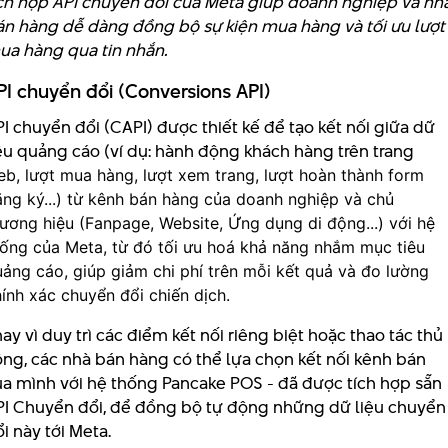
ích hợp API chuyển đổi của Meta giúp doanh nghiệp và nh
án hàng dễ dàng đồng bộ sự kiện mua hàng và tối ưu lượt
ua hàng qua tin nhắn.
PI chuyển đổi (Conversions API)
I chuyển đổi (CAPI) được thiết kế để tạo kết nối giữa dữ
ệu quảng cáo (ví dụ: hành động khách hàng trên trang
b, lượt mua hàng, lượt xem trang, lượt hoàn thành form
ng ký...) từ kênh bán hàng của doanh nghiệp và chủ
ương hiệu (Fanpage, Website, Ứng dụng di động...) với hệ
hống của Meta, từ đó tối ưu hoá khả năng nhắm mục tiêu
ảng cáo, giúp giảm chi phí trên mỗi kết quả và đo lường
ính xác chuyển đổi chiến dịch.
ay vì duy trì các điểm kết nối riêng biệt hoặc thao tác thủ
ông, các nhà bán hàng có thể lựa chọn kết nối kênh bán
ủa mình với hệ thống Pancake POS - đã được tích hợp sẵn
PI Chuyển đổi, để đồng bộ tự động những dữ liệu chuyển
i này tới Meta.