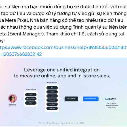
ác sự kiện mà bạn muốn đồng bộ sẽ được liên kết với một
 tập dữ liệu và được xử lý tương tự việc gửi sự kiện thông
a Meta Pixel. Nhà bán hàng có thể tạo nhiều tệp dữ liệu
ác nhau thông qua việc sử dụng Trình quản lý sự kiện trê
ta (Event Manager). Tham khảo chi tiết cách sử dụng tại
y:
ttps://www.facebook.com/business/help/898185560232180
d=1205376682832142