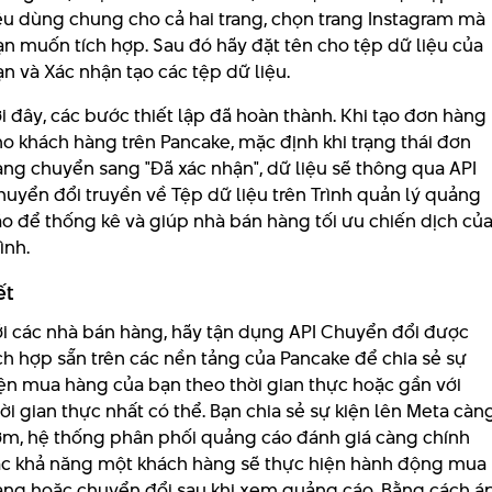
iệu dùng chung cho cả hai trang, chọn trang Instagram mà
n muốn tích hợp. Sau đó hãy đặt tên cho tệp dữ liệu của
n và Xác nhận tạo các tệp dữ liệu.
i đây, các bước thiết lập đã hoàn thành. Khi tạo đơn hàng
o khách hàng trên Pancake, mặc định khi trạng thái đơn
àng chuyển sang "Đã xác nhận", dữ liệu sẽ thông qua API
uyển đổi truyền về Tệp dữ liệu trên Trình quản lý quảng
áo để thống kê và giúp nhà bán hàng tối ưu chiến dịch củ
ình.
ết
ới các nhà bán hàng, hãy tận dụng API Chuyển đổi được
ch hợp sẵn trên các nền tảng của Pancake để chia sẻ sự
iện mua hàng của bạn theo thời gian thực hoặc gần với
ời gian thực nhất có thể. Bạn chia sẻ sự kiện lên Meta càn
ớm, hệ thống phân phối quảng cáo đánh giá càng chính
ác khả năng một khách hàng sẽ thực hiện hành động mua
àng hoặc chuyển đổi sau khi xem quảng cáo. Bằng cách á